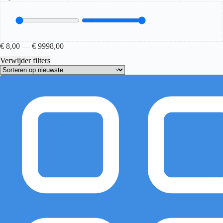
€
8,00
—
€
9998,00
Verwijder filters