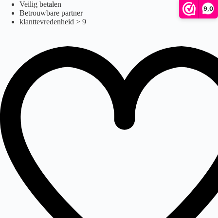
filon
Ga
Veilig betalen
9,0
naar
Betrouwbare partner
de
klanttevredenheid > 9
inhoud