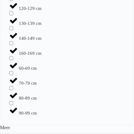
120-129 cm
130-139 cm
140-149 cm
160-169 cm
60-69 cm
70-79 cm
80-89 cm
90-99 cm
Meer