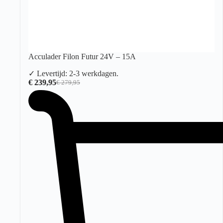
Acculader Filon Futur 24V – 15A
✓ Levertijd: 2-3 werkdagen.
€
239,95
€
279,95
Oorspronkelijke
Huidige
prijs
prijs
was:
is:
€ 279,95.
€ 239,95.