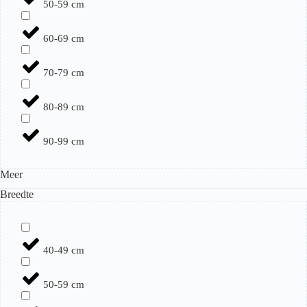
50-59 cm
60-69 cm
70-79 cm
80-89 cm
90-99 cm
Meer
Breedte
40-49 cm
50-59 cm