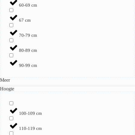
60-69 cm
67 cm
70-79 cm
80-89 cm
90-99 cm
Meer
Hoogte
100-109 cm
110-119 cm