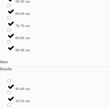
50-59 cm
60-69 cm
70-79 cm
80-89 cm
90-99 cm
Meer
Breedte
40-49 cm
50-59 cm