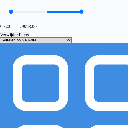
€
8,00
—
€
9998,00
Verwijder filters