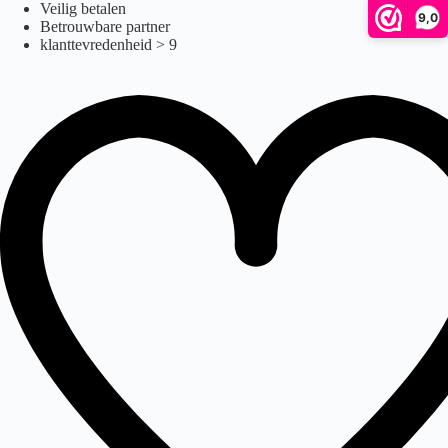
endurance
Ga
Veilig betalen
9,0
naar
Betrouwbare partner
de
klanttevredenheid > 9
inhoud