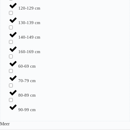
120-129 cm
130-139 cm
140-149 cm
160-169 cm
60-69 cm
70-79 cm
80-89 cm
90-99 cm
Meer