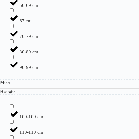
60-69 cm
67 cm
70-79 cm
80-89 cm
90-99 cm
Meer
Hoogte
100-109 cm
110-119 cm