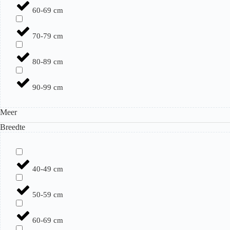
60-69 cm
70-79 cm
80-89 cm
90-99 cm
Meer
Breedte
40-49 cm
50-59 cm
60-69 cm