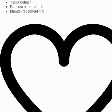
e-step
Ga
Veilig betalen
naar
Betrouwbare partner
de
klanttevredenheid > 9
inhoud