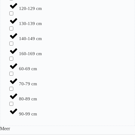
120-129 cm
130-139 cm
140-149 cm
160-169 cm
60-69 cm
70-79 cm
80-89 cm
90-99 cm
Meer