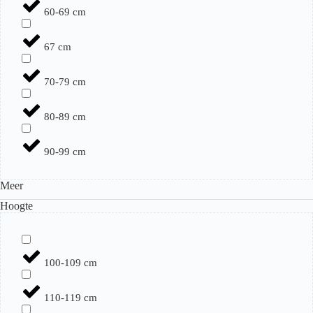
60-69 cm
67 cm
70-79 cm
80-89 cm
90-99 cm
Meer
Hoogte
100-109 cm
110-119 cm