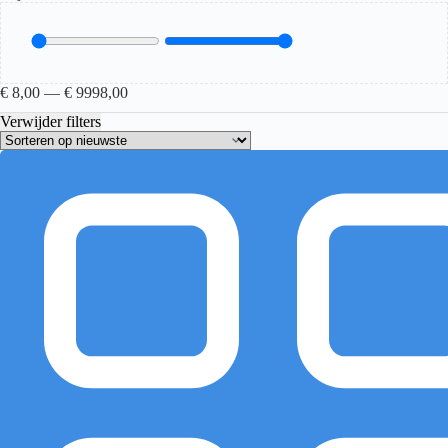
€
8,00
—
€
9998,00
Verwijder filters