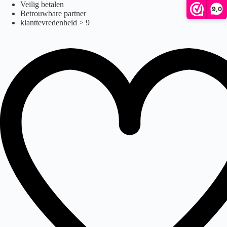
dx10
Ga
Veilig betalen
9,0
naar
Betrouwbare partner
de
klanttevredenheid > 9
inhoud