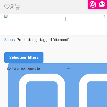
diamond
9,0
Shop
/ Producten getagged “diamond”
Selecteer filters