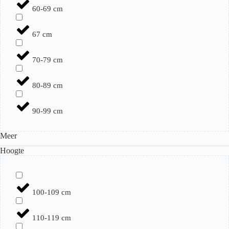
60-69 cm
67 cm
70-79 cm
80-89 cm
90-99 cm
Meer
Hoogte
100-109 cm
110-119 cm