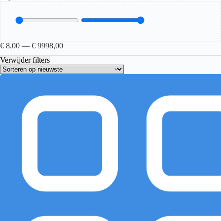
€
8,00
—
€
9998,00
Verwijder filters