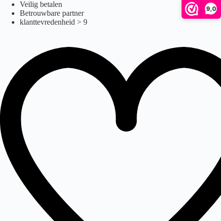
cpx50
Ga
Veilig betalen
9,0
naar
Betrouwbare partner
de
klanttevredenheid > 9
inhoud