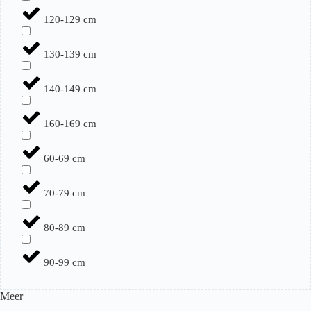
120-129 cm
130-139 cm
140-149 cm
160-169 cm
60-69 cm
70-79 cm
80-89 cm
90-99 cm
Meer