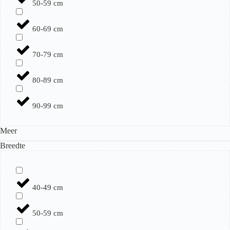
50-59 cm
60-69 cm
70-79 cm
80-89 cm
90-99 cm
Meer
Breedte
40-49 cm
50-59 cm