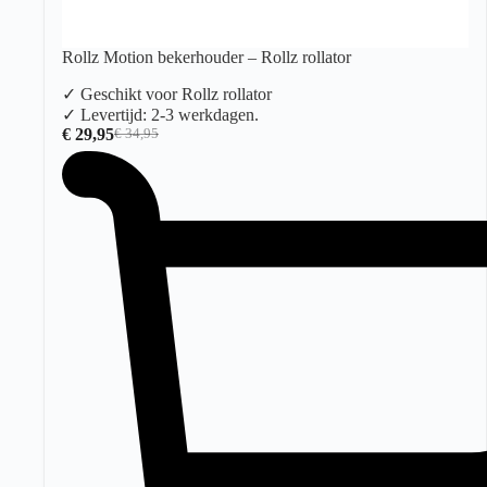
Rollz Motion bekerhouder – Rollz rollator
✓ Geschikt voor Rollz rollator
✓ Levertijd: 2-3 werkdagen.
€
29,95
€
34,95
Oorspronkelijke
Huidige
prijs
prijs
was:
is:
€ 34,95.
€ 29,95.