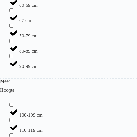
60-69 cm
67 cm
70-79 cm
80-89 cm
90-99 cm
Meer
Hoogte
100-109 cm
110-119 cm