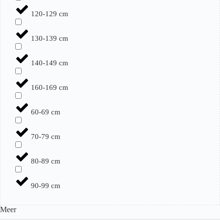
120-129 cm
130-139 cm
140-149 cm
160-169 cm
60-69 cm
70-79 cm
80-89 cm
90-99 cm
Meer