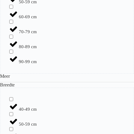
50-59 cm
60-69 cm
70-79 cm
80-89 cm
90-99 cm
Meer
Breedte
40-49 cm
50-59 cm