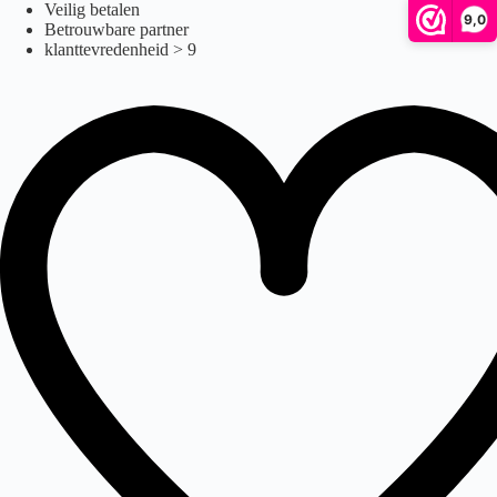
bekerhouder
Ga
Veilig betalen
9,0
naar
Betrouwbare partner
de
klanttevredenheid > 9
inhoud