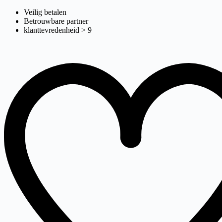
Atto acculader
Ga
Veilig betalen
naar
Betrouwbare partner
de
klanttevredenheid > 9
inhoud