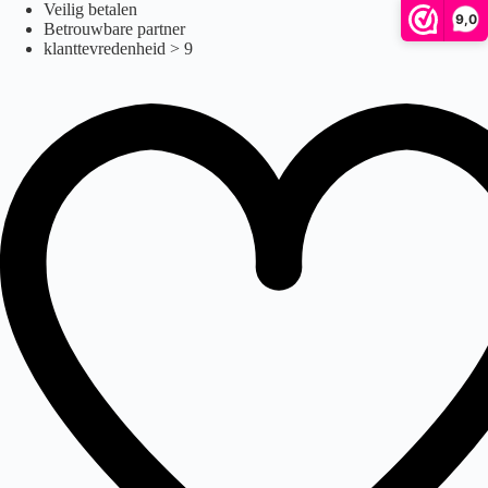
Afiscooter Breeze S3 Plus
Ga
Veilig betalen
9,0
naar
Betrouwbare partner
de
klanttevredenheid > 9
inhoud