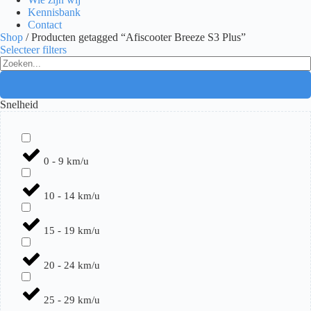
Kennisbank
Contact
Shop
/ Producten getagged “Afiscooter Breeze S3 Plus”
Selecteer filters
Search
...
Snelheid
0 - 9 km/u
10 - 14 km/u
15 - 19 km/u
20 - 24 km/u
25 - 29 km/u