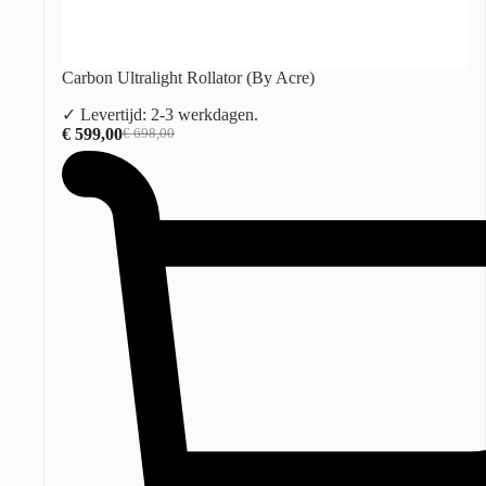
Carbon Ultralight Rollator (By Acre)
✓ Levertijd: 2-3 werkdagen.
€
599,00
€
698,00
Oorspronkelijke
Huidige
prijs
prijs
was:
is:
€ 698,00.
€ 599,00.