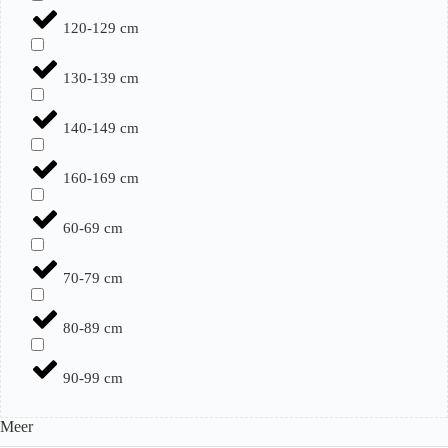
120-129 cm
130-139 cm
140-149 cm
160-169 cm
60-69 cm
70-79 cm
80-89 cm
90-99 cm
Meer