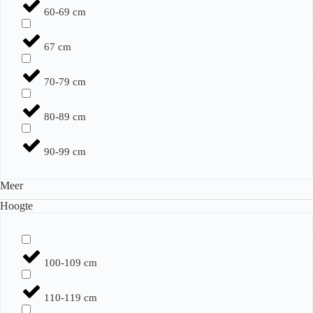
60-69 cm
67 cm
70-79 cm
80-89 cm
90-99 cm
Meer
Hoogte
100-109 cm
110-119 cm