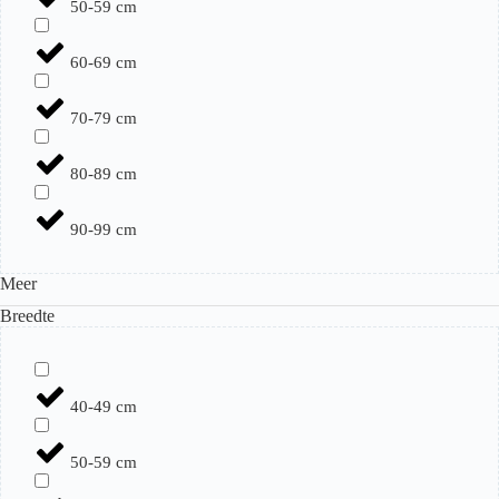
50-59 cm
60-69 cm
70-79 cm
80-89 cm
90-99 cm
Meer
Breedte
40-49 cm
50-59 cm