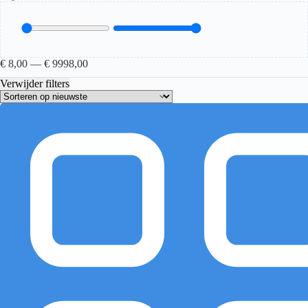
€
8,00
—
€
9998,00
Verwijder filters