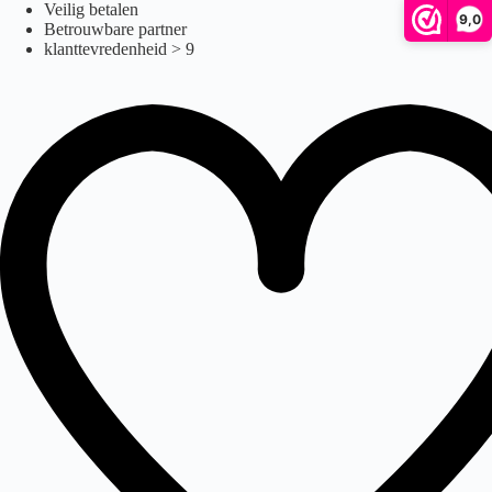
acre
Ga
Veilig betalen
9,0
naar
Betrouwbare partner
de
klanttevredenheid > 9
inhoud