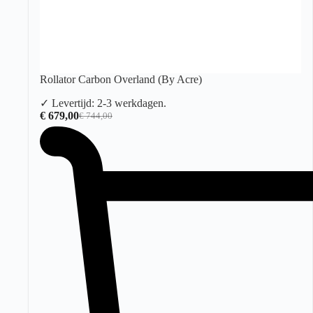
Rollator Carbon Overland (By Acre)
✓ Levertijd: 2-3 werkdagen.
€
679,00
€
744,00
Oorspronkelijke
Huidige
prijs
prijs
was:
is:
€ 744,00.
€ 679,00.