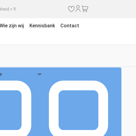
heid > 9
Wie zijn wij
Kennisbank
Contact