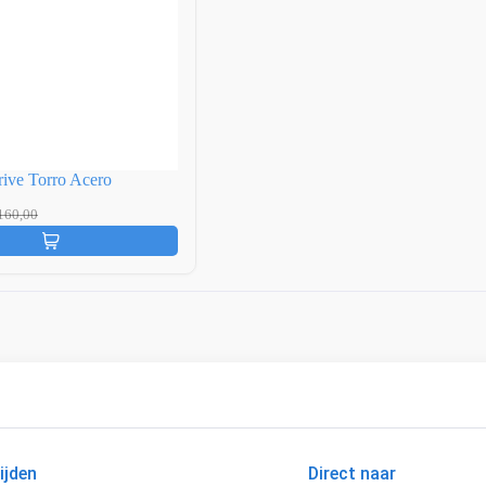
rive Torro Acero
160,00
ijden
Direct naar