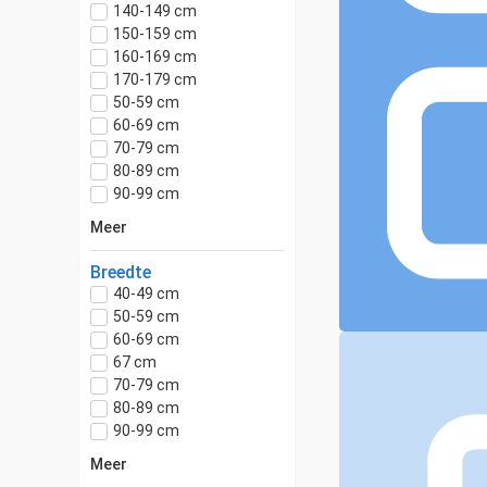
140-149 cm
150-159 cm
160-169 cm
170-179 cm
50-59 cm
60-69 cm
70-79 cm
80-89 cm
90-99 cm
Meer
Breedte
40-49 cm
50-59 cm
60-69 cm
67 cm
70-79 cm
80-89 cm
90-99 cm
Meer