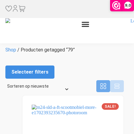
79
9,0
Shop
/ Producten getagged “79”
Selecteer filters
SALE!