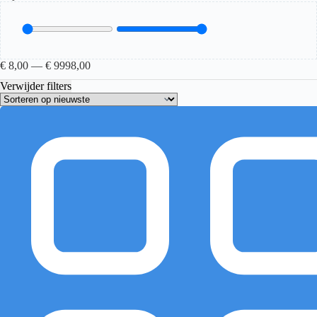
€
8,00
—
€
9998,00
Verwijder filters