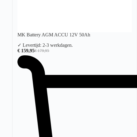
MK Battery AGM ACCU 12V 50Ah
✓ Levertijd: 2-3 werkdagen.
€
159,95
€
179,95
Oorspronkelijke
Huidige
prijs
prijs
was:
is:
€ 179,95.
€ 159,95.