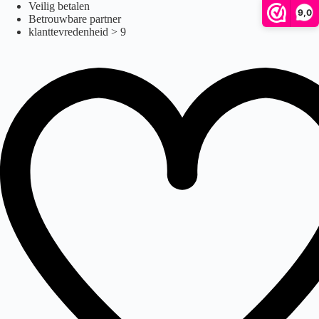
50 Ah
Ga
Veilig betalen
9,0
naar
Betrouwbare partner
de
klanttevredenheid > 9
inhoud