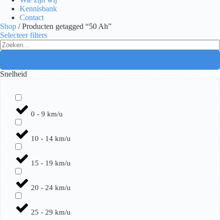
Kennisbank
Contact
Shop
/ Producten getagged “50 Ah”
Selecteer filters
Search
...
Snelheid
0 - 9 km/u
10 - 14 km/u
15 - 19 km/u
20 - 24 km/u
25 - 29 km/u