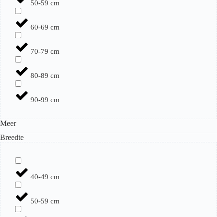
50-59 cm
60-69 cm
70-79 cm
80-89 cm
90-99 cm
Meer
Breedte
40-49 cm
50-59 cm