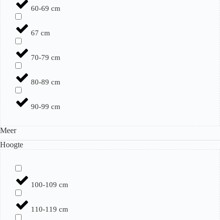
60-69 cm
67 cm
70-79 cm
80-89 cm
90-99 cm
Meer
Hoogte
100-109 cm
110-119 cm