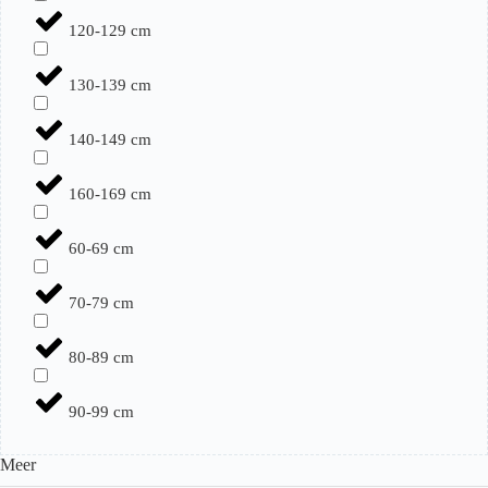
120-129 cm
130-139 cm
140-149 cm
160-169 cm
60-69 cm
70-79 cm
80-89 cm
90-99 cm
Meer