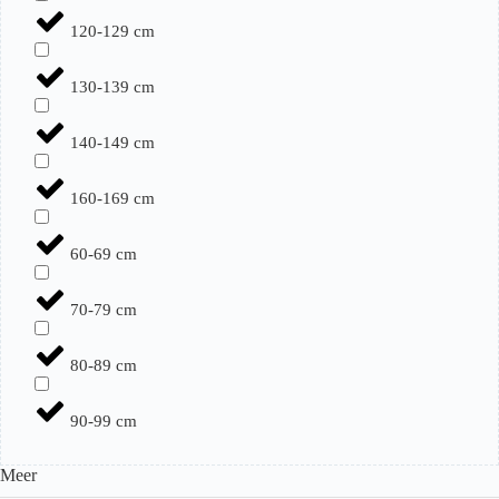
120-129 cm
130-139 cm
140-149 cm
160-169 cm
60-69 cm
70-79 cm
80-89 cm
90-99 cm
Meer