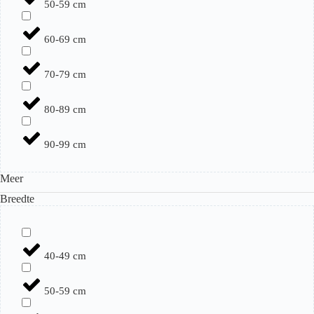
50-59 cm
60-69 cm
70-79 cm
80-89 cm
90-99 cm
Meer
Breedte
40-49 cm
50-59 cm