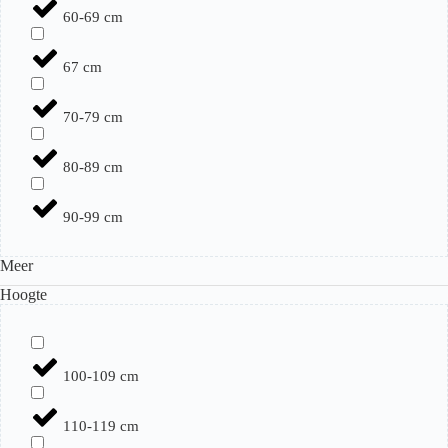
60-69 cm
67 cm
70-79 cm
80-89 cm
90-99 cm
Meer
Hoogte
100-109 cm
110-119 cm