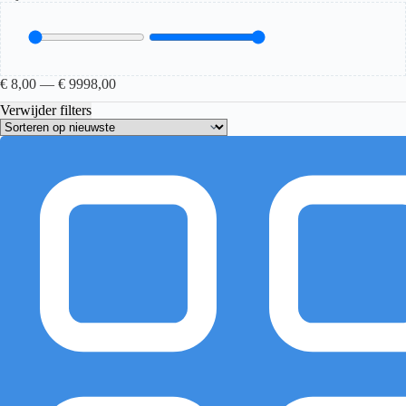
€
8,00
—
€
9998,00
Verwijder filters