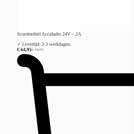
Scootmobiel Acculader 24V – 2A
✓ Levertijd: 2-3 werkdagen.
€
64,95
€
74,95
Oorspronkelijke
Huidige
prijs
prijs
was:
is:
€ 74,95.
€ 64,95.