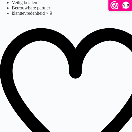
24v
Ga
Veilig betalen
9,0
naar
Betrouwbare partner
de
klanttevredenheid > 9
inhoud