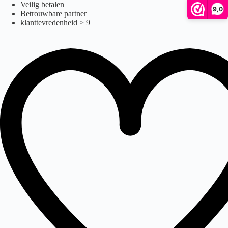
15a
Ga
Veilig betalen
9,0
naar
Betrouwbare partner
de
klanttevredenheid > 9
inhoud