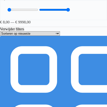
€
8,00
—
€
9998,00
Verwijder filters