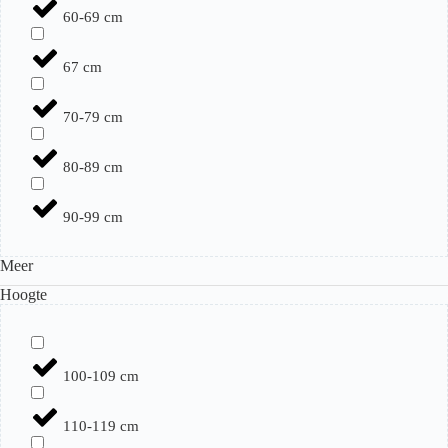
60-69 cm
67 cm
70-79 cm
80-89 cm
90-99 cm
Meer
Hoogte
100-109 cm
110-119 cm