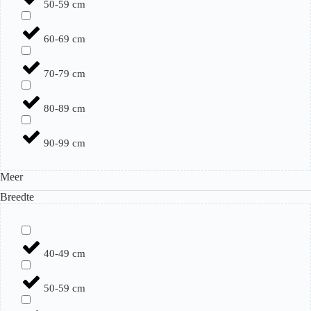
50-59 cm
60-69 cm
70-79 cm
80-89 cm
90-99 cm
Meer
Breedte
40-49 cm
50-59 cm