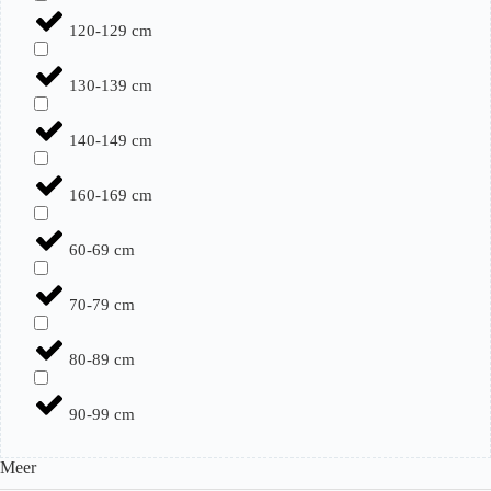
120-129 cm
130-139 cm
140-149 cm
160-169 cm
60-69 cm
70-79 cm
80-89 cm
90-99 cm
Meer