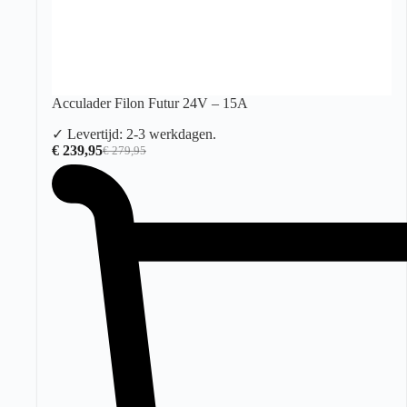
Acculader Filon Futur 24V – 15A
✓ Levertijd: 2-3 werkdagen.
€
239,95
€
279,95
Oorspronkelijke
Huidige
prijs
prijs
was:
is:
€ 279,95.
€ 239,95.